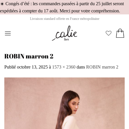
☀️ Congés d’été : les commandes passées à partir du 25 juillet seront
Pass
expédiées à compter du 17 août. Merci pour votre compréhension.
au
Livraison standard offerte en France métropolitaine
cont
ROBIN marron 2
Publié
octobre 13, 2025
à
1573 × 2360
dans
ROBIN marron 2