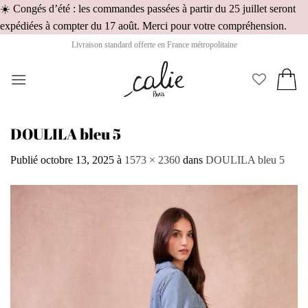
☀️ Congés d’été : les commandes passées à partir du 25 juillet seront
Pass
expédiées à compter du 17 août. Merci pour votre compréhension.
au
Livraison standard offerte en France métropolitaine
cont
DOULILA bleu 5
Publié
octobre 13, 2025
à
1573 × 2360
dans
DOULILA bleu 5