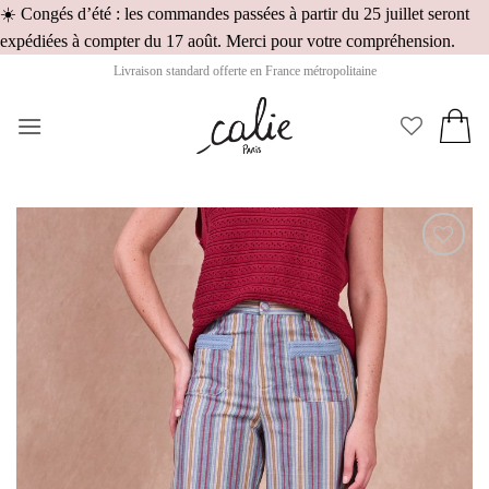
☀️ Congés d’été : les commandes passées à partir du 25 juillet seront
Pass
expédiées à compter du 17 août. Merci pour votre compréhension.
au
Livraison standard offerte en France métropolitaine
cont
Ajouter
à la
wishlist