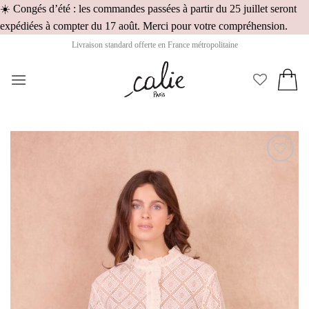
☀️ Congés d’été : les commandes passées à partir du 25 juillet seront
Pass
expédiées à compter du 17 août. Merci pour votre compréhension.
au
Livraison standard offerte en France métropolitaine
cont
Ajouter
à la
wishlist