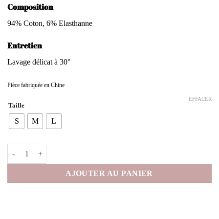
Composition
94% Coton, 6% Elasthanne
Entretien
Lavage délicat à 30°
Pièce fabriquée en Chine
EFFACER
Taille
S
M
L
quantité de Blouse Sigried
AJOUTER AU PANIER