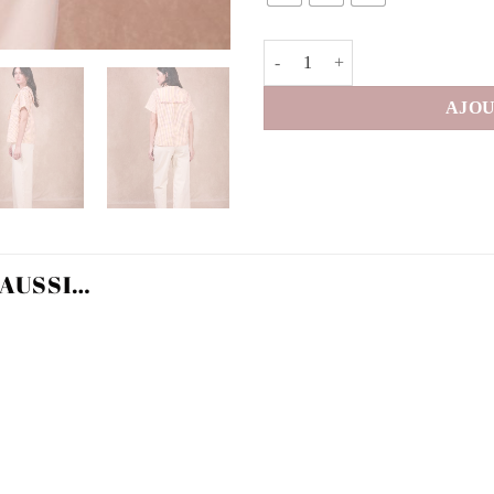
quantité de Blouse Shelby
AJOU
 AUSSI…