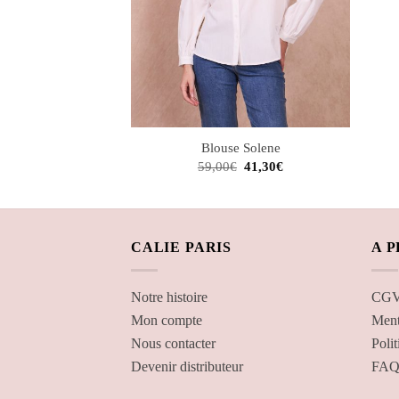
Blouse Solene
Le
Le
59,00
€
41,30
€
prix
prix
initial
actuel
était :
est :
59,00€.
41,30€.
CALIE PARIS
A 
Notre histoire
CGV 
Mon compte
Ment
Nous contacter
Polit
Devenir distributeur
FA