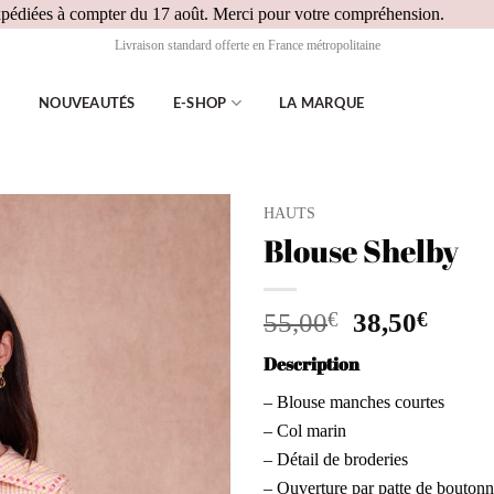
Passer
expédiées à compter du 17 août. Merci pour votre compréhension.
au
Livraison standard offerte en France métropolitaine
conten
NOUVEAUTÉS
E-SHOP
LA MARQUE
HAUTS
Blouse Shelby
Ajouter
à la
wishlist
Le
Le
55,00
€
38,50
€
prix
prix
Description
initial
actue
était :
est :
– Blouse manches courtes
55,00€.
38,50
– Col marin
– Détail de broderies
– Ouverture par patte de bouton