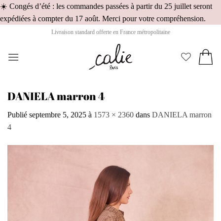
☀️ Congés d’été : les commandes passées à partir du 25 juillet seront
Pass
expédiées à compter du 17 août. Merci pour votre compréhension.
au
Livraison standard offerte en France métropolitaine
cont
DANIELA marron 4
Publié
septembre 5, 2025
à
1573 × 2360
dans
DANIELA marron
4